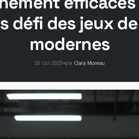
înement efficaces 
 défi des jeux de
modernes
20 Oct 2025
•
par
Clara Moreau