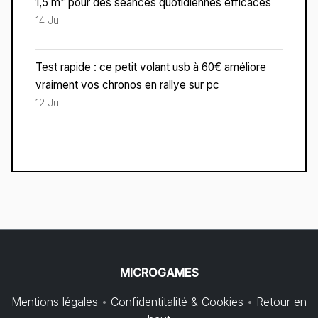
1,5 m² pour des séances quotidiennes efficaces
14 Jul
Test rapide : ce petit volant usb à 60€ améliore
vraiment vos chronos en rallye sur pc
12 Jul
MICROGAMES
Mentions légales
•
Confidentitalité & Cookies
•
Retour en